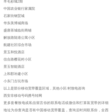
羊毛衫城2期
中国农业银行家属院
石家街钢贸城
华东美博城商场
盛唐茶城临街商铺
解放路陆港公寓小区
航建社区综合市场
景玉和悦酒店
信合路樱花村小区
景玉智能酒店
上和郡补建小区
小东门古玩市场
以上是部分移动宽带覆盖区域，其他小区/村致电咨询
西安非移动号码携号转网
更多套餐致电或私信留言你的联系电话或微信和打算装宽带的详细
地址为你查询是否有中国移动宽带覆盖，查询后时间联系你，全西