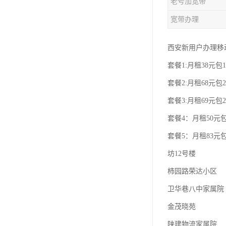
老号加宽带
宽带办理
西安新用户办理移
套餐1:月租38元包1
套餐2:月租68元包2
套餐3:月租69元包2
套餐4：月租50元包
套餐5：月租83元包
坊12号楼
柿园路荣达小区
卫华巷八中家属院
金茂晓苑
陕建物流家属院