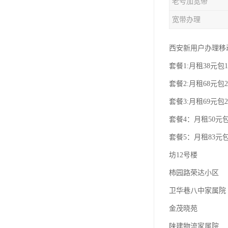
老号加宽带
宽带办理
西安新用户办理移
套餐1:月租38元包1
套餐2:月租68元包2
套餐3:月租69元包2
套餐4：月租50元包
套餐5：月租83元包
坊12号楼
柿园路荣达小区
卫华巷八中家属院
金茂晓苑
陕建物流家属院