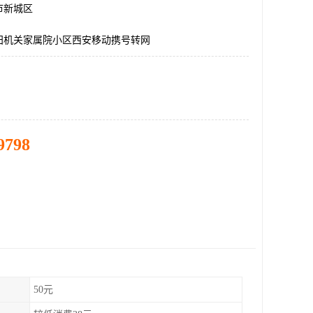
市新城区
田机关家属院小区西安移动携号转网
9798
50元