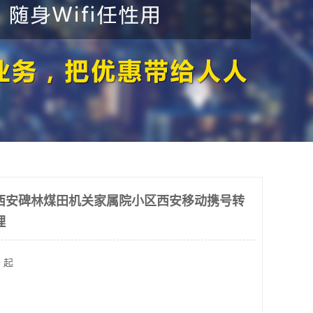
西安碑林煤田机关家属院小区西安移动携号转
理
 起