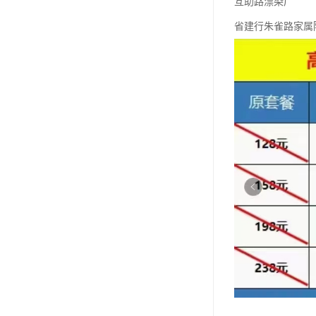
互助路漂染厂
省建行朱雀路家属