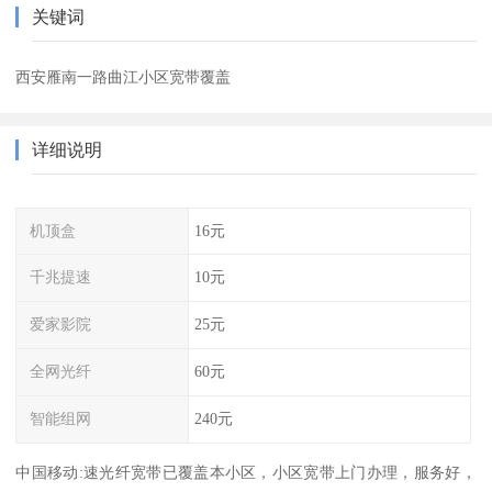
关键词
西安雁南一路曲江小区宽带覆盖
详细说明
机顶盒
16元
千兆提速
10元
爱家影院
25元
全网光纤
60元
智能组网
240元
中国移动:速光纤宽带已覆盖本小区，小区宽带上门办理，服务好，