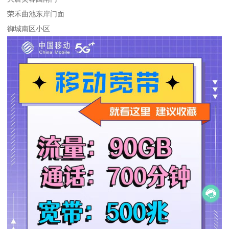
荣禾曲池东岸门面
御城南区小区