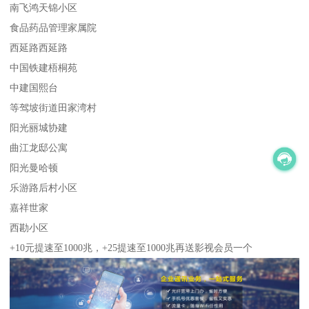
南飞鸿天锦小区
食品药品管理家属院
西延路西延路
中国铁建梧桐苑
中建国熙台
等驾坡街道田家湾村
阳光丽城协建
曲江龙邸公寓
阳光曼哈顿
乐游路后村小区
嘉祥世家
西勘小区
+10元提速至1000兆，+25提速至1000兆再送影视会员一个