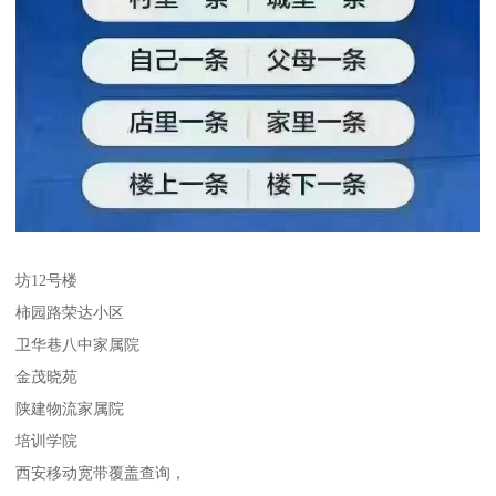
坊12号楼
柿园路荣达小区
卫华巷八中家属院
金茂晓苑
陕建物流家属院
培训学院
西安移动宽带覆盖查询，