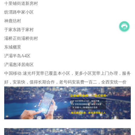
十里铺街道新房村
纺渭路申家小区
神鹿坊村
于家东路于家村
灞桥正街灞桥街村
东城欐景
浐灞半岛A4区
浐灞惠泽居南区
中国移动:速光纤宽带已覆盖本小区，更多小区宽带上门办理，服务
好，安装快，值得长期合作，老号码安装费一百二，全西安统一价