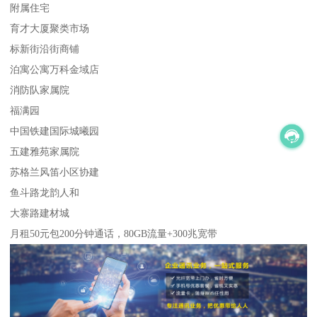
附属住宅
育才大厦聚类市场
标新街沿街商铺
泊寓公寓万科金域店
消防队家属院
福满园
中国铁建国际城曦园
五建雅苑家属院
苏格兰风笛小区协建
鱼斗路龙韵人和
大寨路建材城
月租50元包200分钟通话，80GB流量+300兆宽带