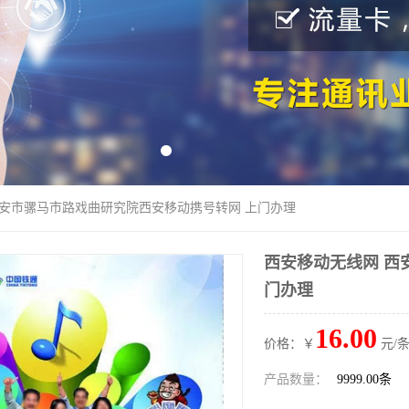
西安市骡马市路戏曲研究院西安移动携号转网 上门办理
西安移动无线网 西
门办理
16.00
价格：￥
元/条
产品数量：
9999.00条