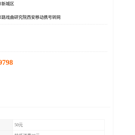
市新城区
市路戏曲研究院西安移动携号转网
9798
50元