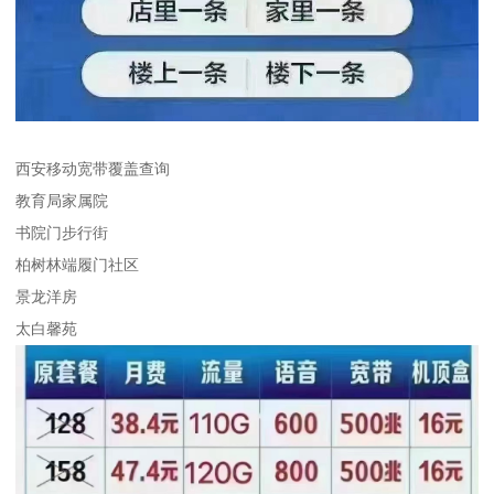
西安移动宽带覆盖查询
教育局家属院
书院门步行街
柏树林端履门社区
景龙洋房
太白馨苑