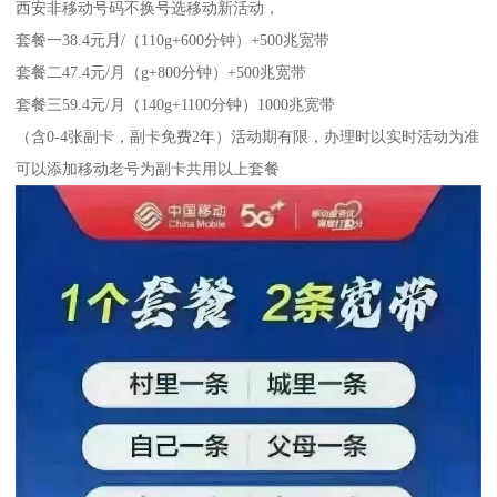
西安非移动号码不换号选移动新活动，
套餐一38.4元月/（110g+600分钟）+500兆宽带
套餐二47.4元/月（g+800分钟）+500兆宽带
套餐三59.4元/月（140g+1100分钟）1000兆宽带
（含0-4张副卡，副卡免费2年）活动期有限，办理时以实时活动为准
可以添加移动老号为副卡共用以上套餐