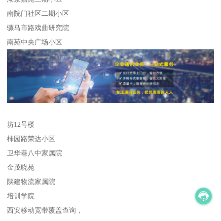
南院门社区二期小区
骡马市路戏曲研究院
南苑中央广场小区
坊12号楼
柿园路荣达小区
卫华巷八中家属院
金茂晓苑
陕建物流家属院
培训学院
西安移动宽带覆盖查询，