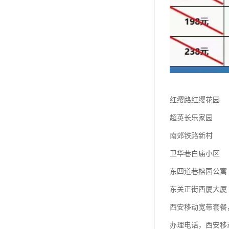
红缨路红缨花园
超英长乐家园
南郊铁路新村
卫华巷白庙小区
东四道巷榕园公寓
东关正街西厦大厦
西安移动宽带套餐
办理电话，西安移