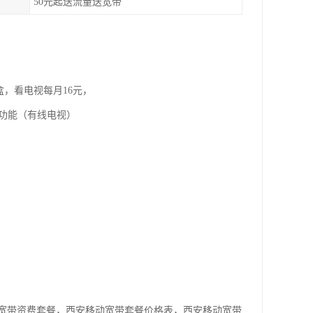
50元起送流量送宽带
盒，看电视每月16元，
视功能（有线电视）
宽带资费套餐，西安移动宽带套餐价格表，西安移动宽带