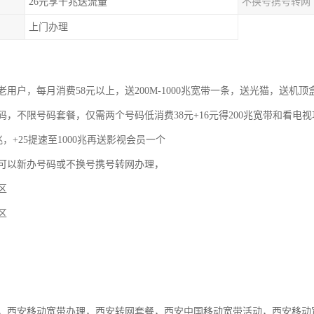
26元享千兆送流量
不换号携号转网
上门办理
用户，每月消费58元以上，送200M-1000兆宽带一条，送光猫，送机顶
码，不限号码套餐，仅需两个号码低消费38元+16元得200兆宽带和看电
0兆，+25提速至1000兆再送影视会员一个
可以新办号码或不换号携号转网办理，
区
区
，西安移动宽带办理，西安转网套餐，西安中国移动宽带活动，西安移动