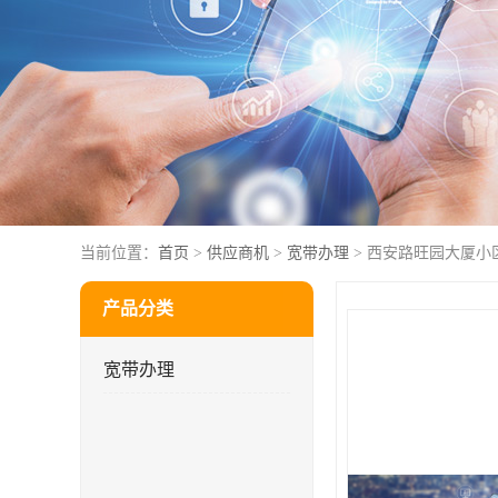
当前位置：
首页
>
供应商机
>
宽带办理
> 西安路旺园大厦小
产品分类
宽带办理