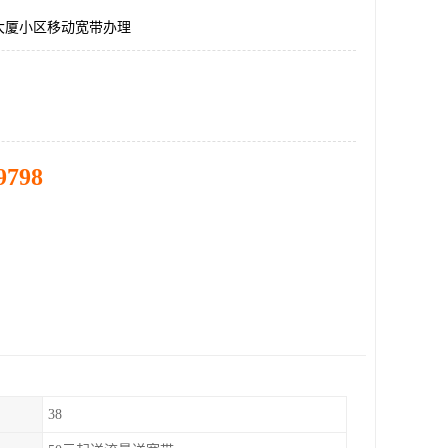
大厦小区移动宽带办理
9798
38