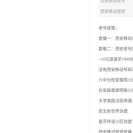
西安移动老号
西安移动宽带
老号政策↓
套餐一：西安移动老
套餐二：西安老号
+10元提速至100
没有西安移动号码
六中分校家属院小
长安路翡翠明珠小
大学南路沿街商铺
民生新世界协建
星币传说小区协建
西安移动宽带套餐