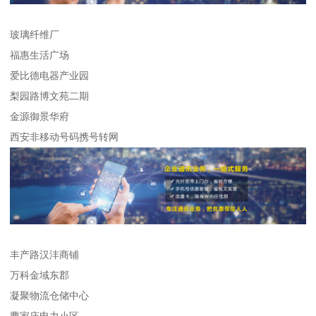
玻璃纤维厂
福惠生活广场
爱比德电器产业园
梨园路博文苑二期
金源御景华府
西安非移动号码携号转网
丰产路汉沣商铺
万科金域东郡
凝聚物流仓储中心