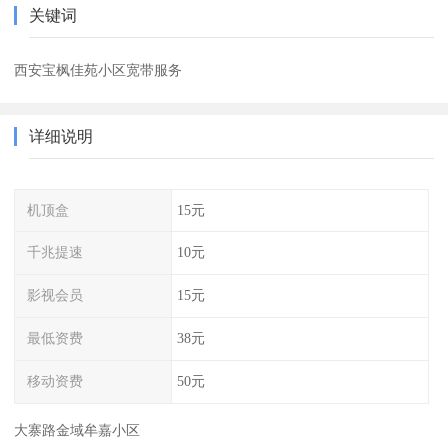
关键词
西安宝枫佳苑小区宽带服务
详细说明
机顶盒
15元
千兆提速
10元
影视会员
15元
最低资费
38元
移动资费
50元
大寨路金域牟嘉小区