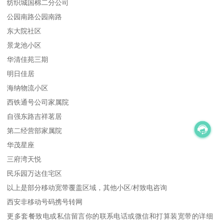
纺织城国棉二分公司
公园南路公园南路
东大院社区
景龙池小区
华清佳苑三期
明日佳居
海纳物流小区
西铁通号公司家属院
自强东路吉祥茗居
第二经营部家属院
华茂星座
三府湾天悦
民乐园万达住宅区
以上是部分移动宽带覆盖区域，其他小区/村致电咨询
西安非移动号码携号转网
更多套餐致电或私信留言你的联系电话或微信和打算装宽带的详细