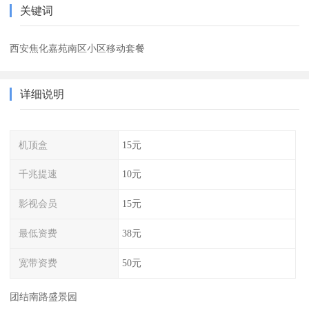
关键词
西安焦化嘉苑南区小区移动套餐
详细说明
机顶盒
15元
千兆提速
10元
影视会员
15元
最低资费
38元
宽带资费
50元
团结南路盛景园