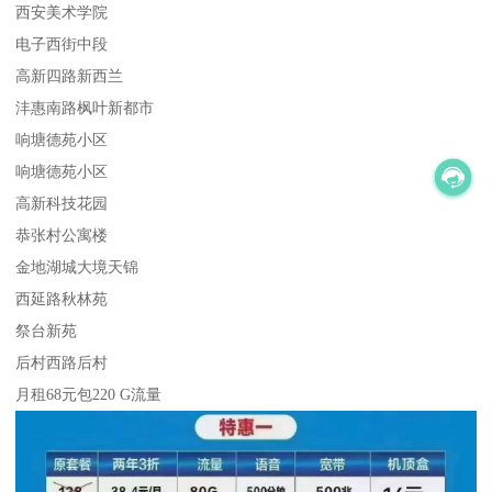
西安美术学院
电子西街中段
高新四路新西兰
沣惠南路枫叶新都市
响塘德苑小区
响塘德苑小区
高新科技花园
恭张村公寓楼
金地湖城大境天锦
西延路秋林苑
祭台新苑
后村西路后村
月租68元包220 G流量