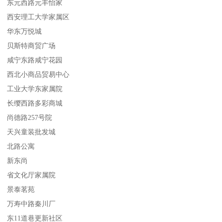
东元西路元丰怡家
西安理工大学家属区
华东万悦城
贝斯特商贸广场
咸宁东路咸宁花园
西北小商品贸易中心
工业大学东家属院
长缨西路多彩商城
尚德路257号院
天兴童装批发城
北路公寓
新东尚
省文化厅家属院
景泰茗苑
万寿中路秦川厂
东11道巷更新社区