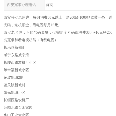
西安宽带办理电话
首页
西安移动老用户，每月消费58元以上，送200M-1000兆宽带一条，送
光猫，送机顶盒，看电视每月16元,
西安老号码，不限号码套餐，仅需两个号码低消费38元+16元得200
兆宽带和看电视功能（有线电视）
长乐路新都汇
咸宁东路咸宁湾
长缨西路农机厂小区
等幸福新城小区
茅坡新城2期
蓝关镇新城村
阳光新城小区
长缨西路农机厂
公园北路百禾家园
华山工业大小区