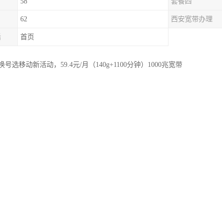
58
套餐四
62
西安宽带办理
话
首页
选移动新活动，59.4元/月（140g+1100分钟）1000兆宽带