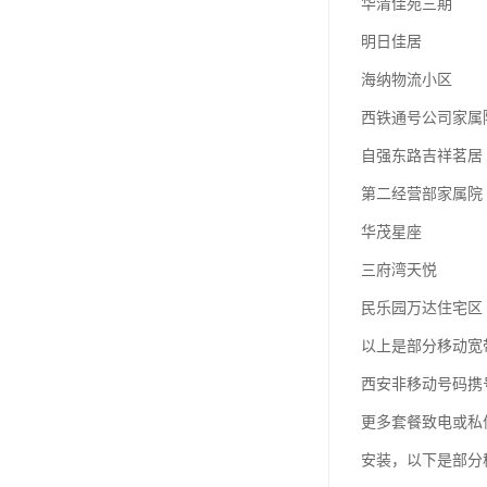
华清佳苑三期
明日佳居
海纳物流小区
西铁通号公司家属
自强东路吉祥茗居
第二经营部家属院
华茂星座
三府湾天悦
民乐园万达住宅区
以上是部分移动宽
西安非移动号码携
更多套餐致电或私
安装，以下是部分