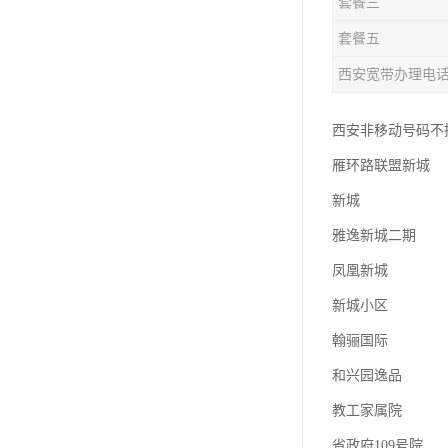
套餐三
套餐五
西安宽带办理电
西安非移动号码不换号
雁环路联盟新城
新城
雅逸新城二期
凤凰新城
新城小区
翰骊国际
和兴园逸品
教工家属院
省政府109号院