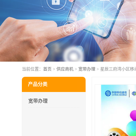
当前位置：
首页
>
供应商机
>
宽带办理
> 星辰三府湾小区移
产品分类
宽带办理