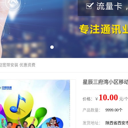
动宽带安装 优惠资费
星辰三府湾小区移动
10.00
价格：￥
元/个
产品数量：
9999.00个
发货地址：
陕西省西安