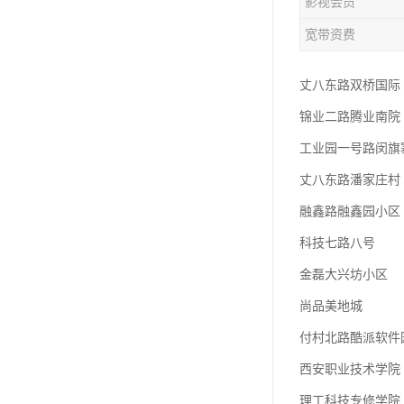
影视会员
宽带资费
丈八东路双桥国际
锦业二路腾业南院
工业园一号路闵旗
丈八东路潘家庄村
融鑫路融鑫园小区
科技七路八号
金磊大兴坊小区
尚品美地城
付村北路酷派软件
西安职业技术学院
理工科技专修学院