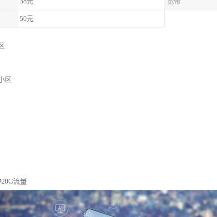
38元
宽带
50元
区
小区
钟20G流量