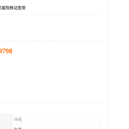
家属院移动宽带
9798
16元