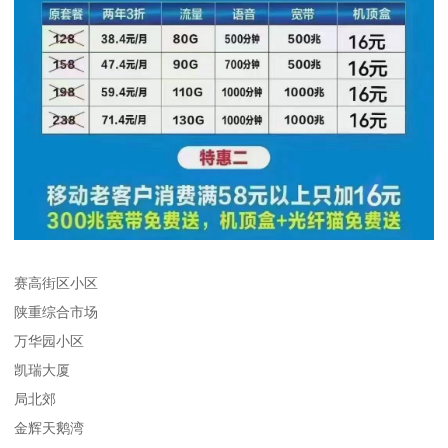
赛高街区小区
陕重综合市场
万华园小区
凯瑞大厦
局北郊
金辉天鹅湾