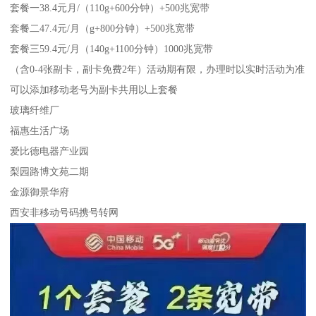
套餐一38.4元月/（110g+600分钟）+500兆宽带
套餐二47.4元/月（g+800分钟）+500兆宽带
套餐三59.4元/月（140g+1100分钟）1000兆宽带
（含0-4张副卡，副卡免费2年）活动期有限，办理时以实时活动为准
可以添加移动老号为副卡共用以上套餐
玻璃纤维厂
福惠生活广场
爱比德电器产业园
梨园路博文苑二期
金源御景华府
西安非移动号码携号转网