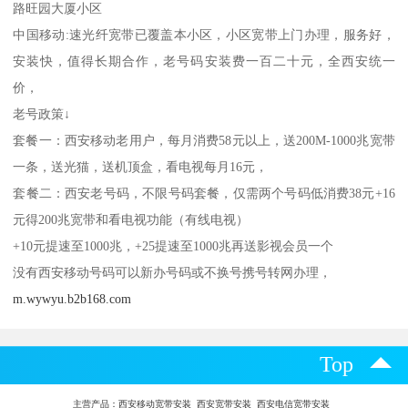
路旺园大厦小区
中国移动:速光纤宽带已覆盖本小区，小区宽带上门办理，服务好，
安装快，值得长期合作，老号码安装费一百二十元，全西安统一
价，
老号政策↓
套餐一：西安移动老用户，每月消费58元以上，送200M-1000兆宽带
一条，送光猫，送机顶盒，看电视每月16元，
套餐二：西安老号码，不限号码套餐，仅需两个号码低消费38元+16
元得200兆宽带和看电视功能（有线电视）
+10元提速至1000兆，+25提速至1000兆再送影视会员一个
没有西安移动号码可以新办号码或不换号携号转网办理，
m.wywyu.b2b168.com
Top
主营产品：
西安移动宽带安装 西安宽带安装 西安电信宽带安装