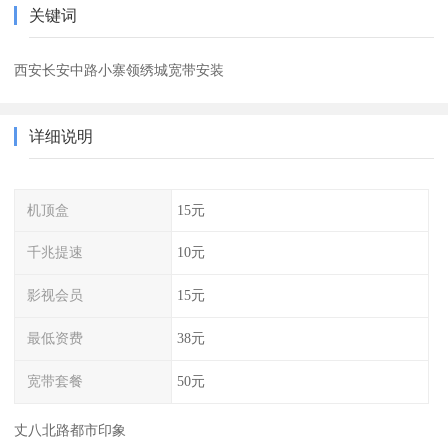
关键词
西安长安中路小寨领绣城宽带安装
详细说明
机顶盒
15元
千兆提速
10元
影视会员
15元
最低资费
38元
宽带套餐
50元
丈八北路都市印象