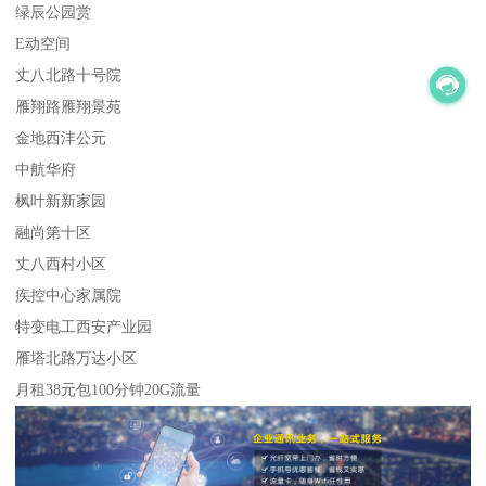
绿辰公园赏
E动空间
丈八北路十号院
雁翔路雁翔景苑
金地西沣公元
中航华府
枫叶新新家园
融尚第十区
丈八西村小区
疾控中心家属院
特变电工西安产业园
雁塔北路万达小区
月租38元包100分钟20G流量