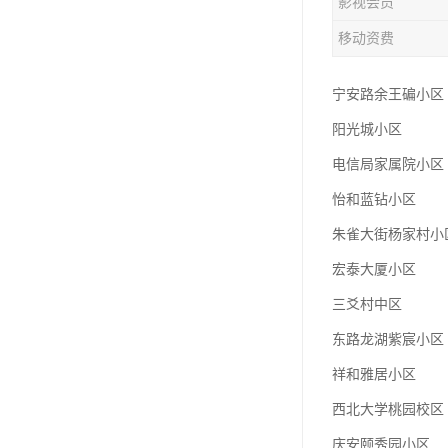
影视会员
移动资费
宁安路余王碥小区
阳光城小区
电信局家属院小区
怡和蓝钻小区
朱雀大街杨家村小
宏泰大厦小区
三爻村中区
东路龙湖紫宸小区
祥和雅居小区
西北大学桃园校区
庆安颐秀园小区